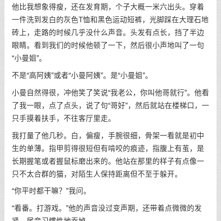
他比我想象得瘦，还在发育期，个子大概一米六出头。穿着
一件洗到发白的灰色T恤和黑色运动短裤，光脚踩在大理石地
砖上，走路的时候几乎没什么声音。头发有点长，挡了半边
眼睛。看到我们的时候他顿了一下，然后很小声地叫了一句
“小曼姐”。
不是“高阿姨”或者“小曼阿姨”。是“小曼姐”。
小曼自然得很，冲他笑了笑说“我老公，你叫他哥就行”。他看
了我一眼，点了点头，说了句“哥好”，然后就站在楼梯口，一
只手摸着扶手，不往客厅里走。
我打量了他几秒。白，偏瘦，手腕很细，骨架一看就是初中
生的单薄。指甲剪得很短但有啃咬的痕迹，指腹上有茧，是
长期握笔或者握鼠标磨出来的。他站在那里的样子有点像一
只不太合群的猫，对陌生人保持距离但不至于躲开。
“你平时都干嘛？”我问。
“看番。打游戏。”他的声音没过变声期，还带着点微微的发