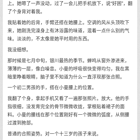
上。她嗯了一声没动，过了一会儿把手机放下，说“好困”，翻
了个身背对着我。
我贴着她的后背，手臂还搭在她腰上。空调的风从头顶吹下
来，她刚洗完澡身上有沐浴露的味道，混着一点什么别的气
味。淡淡的，不太像是她平时用的东西。
我没细想。
那时候是七月中旬，银川最热的季节。蝉鸣从窗外渗进来，
薄薄的一层，像白噪音。小曼的呼吸很快变得均匀，我在黑
暗里睁着眼睛，脑子里不知道为什么一直浮现那张合照。
一个初二男孩的手，搭在小曼腰上的位置。
我翻了个身，拿起手机又看了一遍那张照片。放大。他的手
指很细，没发育完全的骨节微微收拢，掌根贴着裙子的面
料。小曼的腰线在那个位置刚好有一个微微的弧度，从侧腰
过渡到胯部。
普通的合照姿势。对一个十三岁的孩子来说。