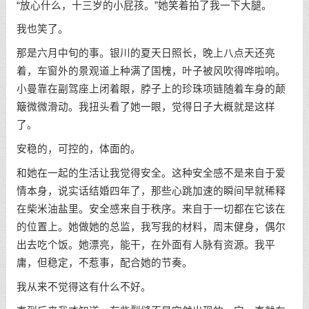
“放心什么，十三岁的小屁孩。”她笑着拍了我一下大腿。
我也笑了。
那是六月中旬的事。银川的夏天日照长，晚上八点天还亮
着，车窗外的景观道上种满了国槐，叶子被风吹得哗啦响。
小曼靠在副驾座上闭着眼，脖子上的珍珠项链随着车身的颠
簸微微滑动。我扭头看了她一眼，觉得日子大概就是这样
了。
安稳的，可控的，体面的。
和她在一起的生活让我觉得安全。这种安全感不是来自于爱
情本身，说实话结婚四年了，那些心跳加速的瞬间早就稀释
在柴米油盐里。安全感来自于秩序。来自于一切都在它该在
的位置上。她做她的总监，我写我的材料，周末健身，偶尔
出去吃个饭。她漂亮，能干，在外面有人脉有资源。我平
庸，但稳定，不惹事，配合她的节奏。
我从来不觉得这有什么不好。