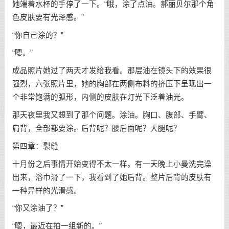
她端着水杯的手停了一下。“哦，涂了点油。郝丽贝尔那个角
色皮肤要有光泽感。”
“你自己涂的？”
“嗯。”
成品照片她过了两天才发给我看。那层油在镜头下的效果很
强烈，六张照片里，她的胸部在两侧布料的挤压下呈现出一
个非常饱满的弧形，内侧的皮肤在灯光下泛着油光。
那天夜里我又想到了那个问题。涂油。胸口、腹部、手臂、
肩背，全部都要涂。后背呢？腰后面呢？大腿呢？
第四章：裂缝
十月份之后事情开始变得不太一样。有一天晚上小曼洗完澡
出来，浴巾滑了一下，我看到了她后背。整片后背的皮肤有
一种异样的光滑感。
“你又涂油了？”
“嗯，最近在拍一组新的。”