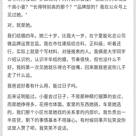
个高小曼？”“长得特别高的那个？”“品牌部的？我在公众号上
见过她。”
对，就是她。
我们结婚四年。她三十岁，比我大一岁，在宁夏能化总公司
做品牌运营总监。我在市住建局综合科，正科级，听着还
行，实际上就是个写材料、对接报表的人。我俩是大学同学
介绍认识的，认识半年结的婚，节奏很快，但也没什么不
好。我妈第一次见她就乐得合不拢嘴，回来跟我爸说你儿子
走了什么运。
我爸说好看有什么用，能过日子吗。
后来证明能过。小曼会过日子，不是那种精打细算的会过，
而是她挣得多，花得也体面。家里的东西她挑，车是她选
的，我们那个小区也是她找的关系拿的内部价。我负责出一
半房贷，剩下的事情基本不用操心。有时候同事开玩笑说你
这是入赘了吧，我笑笑不说话。