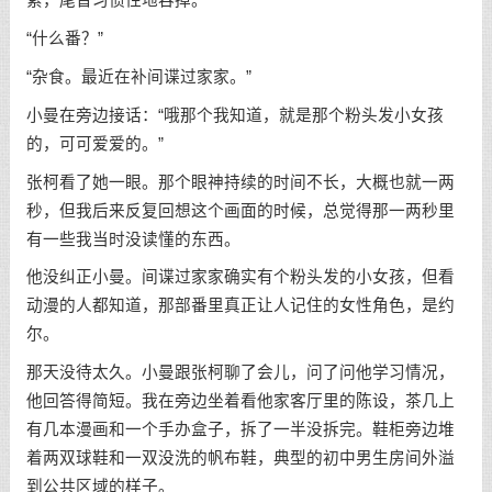
紧，尾音习惯性地吞掉。
“什么番？”
“杂食。最近在补间谍过家家。”
小曼在旁边接话：“哦那个我知道，就是那个粉头发小女孩
的，可可爱爱的。”
张柯看了她一眼。那个眼神持续的时间不长，大概也就一两
秒，但我后来反复回想这个画面的时候，总觉得那一两秒里
有一些我当时没读懂的东西。
他没纠正小曼。间谍过家家确实有个粉头发的小女孩，但看
动漫的人都知道，那部番里真正让人记住的女性角色，是约
尔。
那天没待太久。小曼跟张柯聊了会儿，问了问他学习情况，
他回答得简短。我在旁边坐着看他家客厅里的陈设，茶几上
有几本漫画和一个手办盒子，拆了一半没拆完。鞋柜旁边堆
着两双球鞋和一双没洗的帆布鞋，典型的初中男生房间外溢
到公共区域的样子。