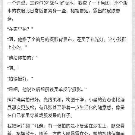
一个造型，是约尔的“战斗服”版本。我查了一下原图，那个版
本的衣服比日常版更紧身一些，裙摆更短，露出的皮肤更
多。
“在家里拍？”
“嗯，他搭了个简易的摄影背景布，还买了补光灯。这小孩挺
上心的。”
“他给你拍的？”
“嗯。”
“拍得挺好。”
“是吧，他说以后想攒钱买单反学摄影。”
照片确实拍得好。光线柔和，构图干净，小曼的姿态也比漫
展那次更放松，有几张甚至带着一点生活化的随意感，像是
在自己家里穿着戏服发呆的样子。
我把照片翻了几遍。有一张拍的是小曼坐在沙发上，腿交叠
着，裙摆散开，膝盖上方的大腿暴露在外。她的视线偏向画