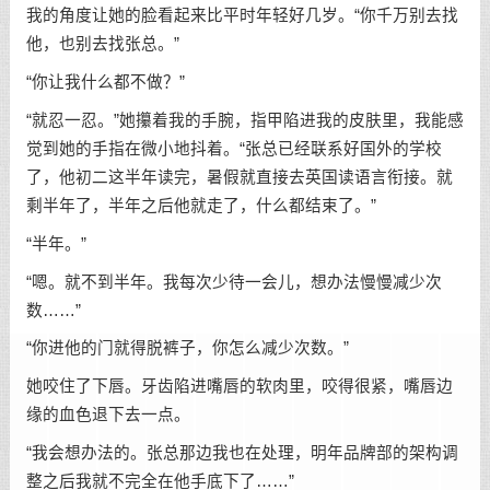
我的角度让她的脸看起来比平时年轻好几岁。“你千万别去找
他，也别去找张总。”
“你让我什么都不做？”
“就忍一忍。”她攥着我的手腕，指甲陷进我的皮肤里，我能感
觉到她的手指在微小地抖着。“张总已经联系好国外的学校
了，他初二这半年读完，暑假就直接去英国读语言衔接。就
剩半年了，半年之后他就走了，什么都结束了。”
“半年。”
“嗯。就不到半年。我每次少待一会儿，想办法慢慢减少次
数……”
“你进他的门就得脱裤子，你怎么减少次数。”
她咬住了下唇。牙齿陷进嘴唇的软肉里，咬得很紧，嘴唇边
缘的血色退下去一点。
“我会想办法的。张总那边我也在处理，明年品牌部的架构调
整之后我就不完全在他手底下了……”