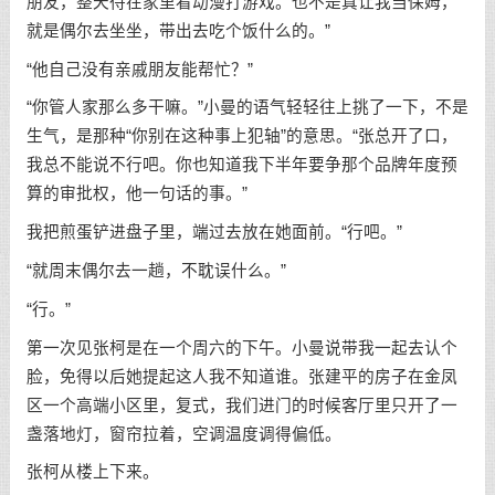
朋友，整天待在家里看动漫打游戏。也不是真让我当保姆，
就是偶尔去坐坐，带出去吃个饭什么的。”
“他自己没有亲戚朋友能帮忙？”
“你管人家那么多干嘛。”小曼的语气轻轻往上挑了一下，不是
生气，是那种“你别在这种事上犯轴”的意思。“张总开了口，
我总不能说不行吧。你也知道我下半年要争那个品牌年度预
算的审批权，他一句话的事。”
我把煎蛋铲进盘子里，端过去放在她面前。“行吧。”
“就周末偶尔去一趟，不耽误什么。”
“行。”
第一次见张柯是在一个周六的下午。小曼说带我一起去认个
脸，免得以后她提起这人我不知道谁。张建平的房子在金凤
区一个高端小区里，复式，我们进门的时候客厅里只开了一
盏落地灯，窗帘拉着，空调温度调得偏低。
张柯从楼上下来。