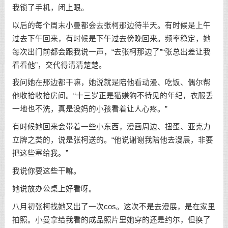
我锁了手机，闭上眼。
以后的每个周末小曼都会去张柯那边待半天。有时候是上午
过去下午回来，有时候是下午过去傍晚回来。频率稳定，她
每次出门前都会跟我说一声，“去张柯那边了”“张总出差让我
看看他”，交代得清清楚楚。
我问她在那边都干嘛，她说就是陪他看动漫、吃饭、偶尔帮
他收拾收拾房间。“十三岁正是猫嫌狗不待见的年纪，衣服丢
一地也不洗，真是没妈的小孩看着让人心疼。”
有时候她回来会带着一些小东西，漫画周边、扭蛋、亚克力
立牌之类的，说是张柯送的。“他说谢谢我陪他去漫展，非要
把这些塞给我。”
我说你要这些干嘛。
她说放办公桌上好看呀。
八月初张柯找她又出了一次cos。这次不是去漫展，是在家里
拍照。小曼拿给我看的成品照片里她穿的还是约尔，但换了