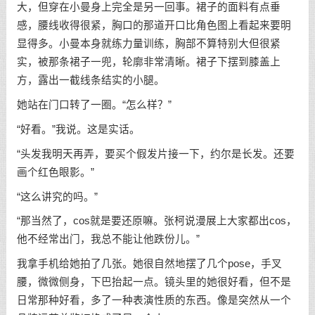
大，但穿在小曼身上完全是另一回事。裙子的面料有点垂
感，腰线收得很紧，胸口的那道开口比角色图上看起来要明
显得多。小曼本身就练力量训练，胸部不算特别大但很紧
实，被那条裙子一兜，轮廓非常清晰。裙子下摆到膝盖上
方，露出一截线条结实的小腿。
她站在门口转了一圈。“怎么样？”
“好看。”我说。这是实话。
“头发我明天再弄，要买个假发片接一下，约尔是长发。还要
画个红色眼影。”
“这么讲究的吗。”
“那当然了，cos就是要还原嘛。张柯说漫展上大家都出cos，
他不经常出门，我总不能让他跌份儿。”
我拿手机给她拍了几张。她很自然地摆了几个pose，手叉
腰，微微侧身，下巴抬起一点。镜头里的她很好看，但不是
日常那种好看，多了一种表演性质的东西。像是突然从一个