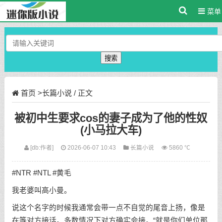
菜单
搜索
首页
>
长篇小说
/ 正文
被初中生要求cos的妻子成为了他的性奴
(小马拉大车)
[db:作者]
2026-06-07 10:43
长篇小说
5860 ℃
#NTR #NTL #黄毛
我老婆叫高小曼。
说这个名字的时候我通常会带一点不自觉的尾音上扬，像是
在等对方接话。多数情况下对方确实会接。“就是你们单位那