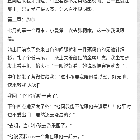
直到后来我才知道，有些裂缝不是突然出现的。它一直就在
那里，只是光打得太亮，让人看不见阴影。
第二章：约尔
七月的第一个周末，小曼第二次去张柯家。这一次我没跟
着。
她出门前换了条米白色的阔腿裤和一件藕粉色的无袖针织
衫，扎了个低马尾，耳朵上夹着细细的金属耳夹。我坐在沙
发上看手机，抬头扫了一眼说好看。她说随便穿穿就去了。
中午她发了条微信给我：“这小孩要我陪他看动漫，好无聊，
快来救我[大哭]”
我回了个“哈哈哈辛苦了”。
下午四点她又发了条：“他问我能不能跟他去漫展！！他平时
也不爱出门，居然还去漫展的？”
“去呗，当带小孩去游乐园了。”
“他说要我cos一个角色跟他一起去。”