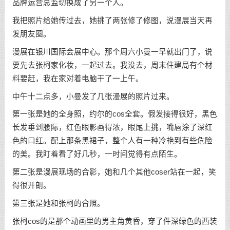
品牌运营总监切换成了另一个人。
我把照片给她传过去，她挑了两张修了修图，说漫展当天再
发朋友圈。
漫展在银川国际会展中心。那个周六小曼一早就出门了，说
要先去张柯家化妆，一起过去。我没去，周末住建局有个材
料要赶，我在家对着电脑干了一上午。
中午十二点多，小曼发了几张漫展的照片过来。
第一张是她的全身照，约尔的cos全套。假发接得很好，黑色
长发垂到腰际，红色眼影画得浓，眼尾上挑，嘴唇涂了深红
色的口红。配上那条黑裙子，整个人有一种冷艳到有些危险
的美。我盯着看了好几秒，一时间觉得有点陌生。
第二张是漫展现场的合影，她和几个其他coser站在一起，笑
得很开朗。
第三张是她和张柯的合照。
张柯cos的是那个动画里的男主角黄昏，穿了件深绿色的西装