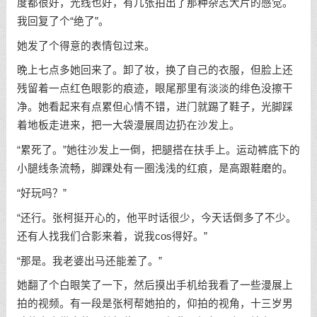
度都很好，光线也好，有几张拍出了那种杂志大片的感觉。
我回复了个“绝了”。
她发了个得意的表情包过来。
晚上七点多她回来了。卸了妆，换了自己的衣服，但脸上还
残留着一点红色眼影的痕迹，眼尾那里有淡淡的绯色没擦干
净。她看起来有点累但心情不错，进门就踢了鞋子，光脚踩
着地板走进来，把一大袋漫展周边扔在沙发上。
“累死了。”她往沙发上一倒，把腿搭在扶手上。运动裤底下的
小腿线条流畅，脚踝处有一圈浅浅的红痕，是高跟鞋磨的。
“好玩吗？”
“还行。张柯挺开心的，他平时话很少，今天话倒多了不少。
还有人找我们合影来着，说我cos得好。”
“那是。我老婆出马还能差了。”
她翻了个白眼笑了一下，然后摸出手机给我看了一些漫展上
拍的视频。有一段是张柯帮她拍的，仰拍的视角，十三岁男