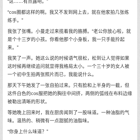
“这……有点露吧。”
“cos圈都这样的啊。我又不发到网上去，就在他家拍几张练
练手。”
我张了张嘴。小曼走过来揽着我的胳膊。“老公你放心啦，就
是个十三岁的小孩。你看他那个小身板，我一只手能拎起
来。”
我笑了一声。她这么说的时候语气很松，松到让人觉得如果
这时候再继续追问就显得我格局太小。一个三十岁的女人被
一个初中生拍两张照片而已，我能说什么。
那天下午她发了一张自拍过来。只有脸和上半身的一截，但
这件白色的cos服把她的胸往中间挤，两侧的弧线在布料边缘
被勒出清晰的形状。
等她晚上回来时，我在厨房闻到了一股味道。一种油脂的气
味。温热的、稍微有一点甜腻的油脂味。
“你身上什么味道？”