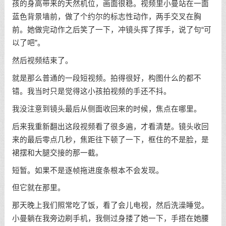
孩的身高带来的天然机位，画面很稳。视频里小曼站在一面
蓝色背景墙前，做了个约尔的标志性动作，两手交叉在胸
前。她做完动作之后笑了一下，冲镜头挥了挥手，说了句“可
以了吧”。
然后视频结束了。
就是那么普通的一段短视频。拍得很好，构图什么的都不
错。我当时只是觉得这小孩拍视频的手还不抖。
我没注意到镜头最后从侧面收回来的时候，焦点在哪里。
后来我重新翻出这段视频看了很多遍，才看清楚。镜头收回
来的最后零点几秒，焦距往下顿了一下，框住的不是脸，是
裙摆和大腿交接的那一截。
短暂。如果不是逐帧拖进度条根本不会发现。
但它就在那里。
那天晚上我们照常吃了饭，看了会儿电视，然后洗澡睡觉。
小曼躺在我旁边刷手机，我侧过身搂了她一下，手搭在她腰