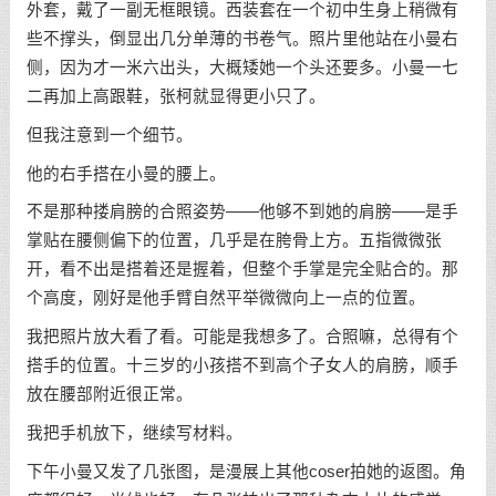
外套，戴了一副无框眼镜。西装套在一个初中生身上稍微有
些不撑头，倒显出几分单薄的书卷气。照片里他站在小曼右
侧，因为才一米六出头，大概矮她一个头还要多。小曼一七
二再加上高跟鞋，张柯就显得更小只了。
但我注意到一个细节。
他的右手搭在小曼的腰上。
不是那种搂肩膀的合照姿势——他够不到她的肩膀——是手
掌贴在腰侧偏下的位置，几乎是在胯骨上方。五指微微张
开，看不出是搭着还是握着，但整个手掌是完全贴合的。那
个高度，刚好是他手臂自然平举微微向上一点的位置。
我把照片放大看了看。可能是我想多了。合照嘛，总得有个
搭手的位置。十三岁的小孩搭不到高个子女人的肩膀，顺手
放在腰部附近很正常。
我把手机放下，继续写材料。
下午小曼又发了几张图，是漫展上其他coser拍她的返图。角