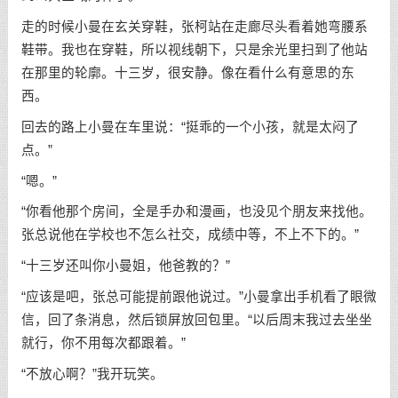
走的时候小曼在玄关穿鞋，张柯站在走廊尽头看着她弯腰系
鞋带。我也在穿鞋，所以视线朝下，只是余光里扫到了他站
在那里的轮廓。十三岁，很安静。像在看什么有意思的东
西。
回去的路上小曼在车里说：“挺乖的一个小孩，就是太闷了
点。”
“嗯。”
“你看他那个房间，全是手办和漫画，也没见个朋友来找他。
张总说他在学校也不怎么社交，成绩中等，不上不下的。”
“十三岁还叫你小曼姐，他爸教的？”
“应该是吧，张总可能提前跟他说过。”小曼拿出手机看了眼微
信，回了条消息，然后锁屏放回包里。“以后周末我过去坐坐
就行，你不用每次都跟着。”
“不放心啊？”我开玩笑。