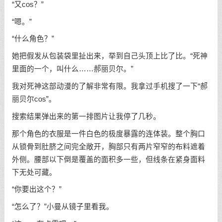
“又cos？”
“嗯。”
“什么角色？”
她把假发从包装袋里扯出来，举到自己头顶上比了比。“死神
里面的一个，叫什么……郝丽贝尔。”
我对死神这部动漫的了解非常有限。我拿过手机搜了一下“郝
丽贝尔cos”。
搜索结果弹出来的第一排图片让我停了几秒。
那个角色的衣服是一件白色的极度暴露的连体装。整个胸口
从锁骨到肚脐之间完全敞开，胸部只有两片窄窄的布料遮着
外侧。腰部以下倒是覆盖的面积多一些，但线条在紧身面料
下无处可藏。
“你要出这个？”
“怎么了？”小曼从镜子里看我。