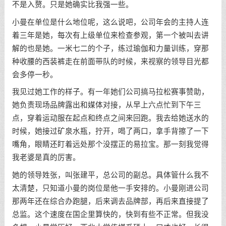
不是入赘。只是她确实比我强一些。
小曼在单位是什么地位呢，这么说吧，公司年会的主持人连
着三年是她，每次有上级单位来检查参观，第一个被叫去讲
解的也是她。一米七二的个子，练过瑜伽和力量训练，穿那
种收腰的西装裤走在前面带队的时候，来视察的领导目光都
会多停一秒。
我见过她工作的样子。有一年她们公司搞马拉松赛事赞助，
她负责现场品牌露出和媒体对接，从早上六点忙到下午三
点，穿着运动服在起点和终点之间来回跑。我去给她送水的
时候，她接过矿泉水瓶，拧开，喝了两口，拿手背擦了一下
嘴角，眼睛还盯着远处那个没摆正的易拉宝。那一刻我觉得
我老婆是真的厉害。
她的领导姓张，叫张建平，总公司的副总。具体管什么我不
太清楚，只知道小曼的岗位是他一手安排的。小曼刚进公司
那两年还在综合办跑腿，后来调去品牌部，再后来直接提了
总监。这个速度在国企里算快的，快到有些不正常。但我没