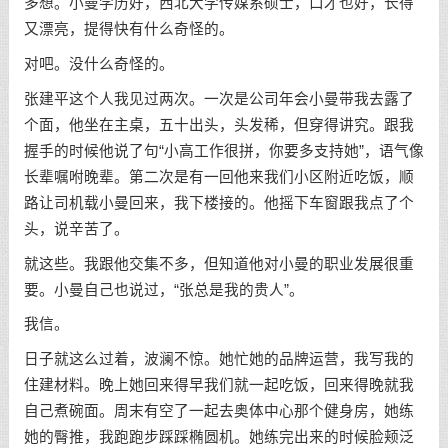
多想。小曼学历好，西北大学传媒系硕士，口才也好，长得
又漂亮，提得快有什么奇怪的。
对吧。没什么奇怪的。
张建平这个人我见过两次。一次是公司年会小曼带我去露了
个面，他坐在主桌，五十出头，头发稀，但穿得讲究。跟我
握手的时候他说了句“小高工作很拼，你要多支持她”，语气像
长辈嘱咐晚辈。第二次是有一回他来我们小区附近吃饭，顺
路让司机载小曼回来，我下楼接的。他摇下车窗跟我点了个
头，说辛苦了。
就这些。我跟他交集不多，但知道他对小曼的职业发展很重
要。小曼自己也说过，“张总是我的贵人”。
我信。
日子就这么过着，波澜不惊。她忙她的品牌运营，我写我的
住建材料。晚上她回来得早我们就一起吃饭，回来得晚就我
自己煮碗面。周末有空了一起去奥体中心那个健身房，她练
她的臀推，我跑跑步踩踩椭圆机。她练完出来的时候脸颊泛