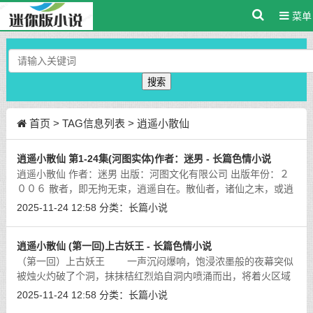
菜单
搜索
首页
> TAG信息列表 > 逍遥小散仙
逍遥小散仙 第1-24集(河图实体)作者：迷男 - 长篇色情小说
逍遥小散仙 作者：迷男 出版：河图文化有限公司 出版年份：２
００６ 散者，即无拘无束，逍遥自在。散仙者，诸仙之末，或逍
遥于深山海岛，或 淡隐于街井闹市，低者不过丹卜之流，高者却
2025-11-24 12:58
分类：
长篇小说
堪比大罗太乙，鸿蒙至今，
[详细]
逍遥小散仙 (第一回)上古妖王 - 长篇色情小说
（第一回）上古妖王 一声沉闷爆响，饱浸浓墨般的夜幕突似
被烛火灼破了个洞，抹抹桔红烈焰自洞内喷涌而出，将着火区域
迅速扩大。
[详细]
2025-11-24 12:58
分类：
长篇小说