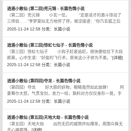
逍遥小散仙 (第二回)兜元锦 - 长篇色情小说
（第二回）兜元锦 小玄一怔。 “定是适才的激斗惊动了
三师伯……”李梦棠似无力地停了停，艰涩接道：“你乃玄狐之后
的消息已传回教中，难保三师伯不送你上凤凰崖。”
[详细]
2025-11-24 12:58
分类：
长篇小说
逍遥小散仙 (第三回)惊虹七仙子 - 长篇色情小说
（第三回）惊虹七仙子 小钩子赶紧追赶，很快便给拉下大段
距离，心中生凛：“好俊的飞行术，原来这小子修为不差。”
[详细]
2025-11-24 12:58
分类：
长篇小说
逍遥小散仙 (第四回)夺龙 - 长篇色情小说
（第四回）夺龙 好大胆的妖物，眼睛竟然如此放肆！ 阿
菱蓦尔大怒，气贯宝剑，发力一绞，孰料对方仅仅身形一晃，手
中的金虹宝剑仍被那鳞片怒张的怪形兵器紧紧锁住，分毫未脱。
2025-11-24 12:58
分类：
长篇小说
[详细]
逍遥小散仙 (第五回)天地大劫 - 长篇色情小说
（第五回）天地大劫 凶烈无匹的威煞炸似爆发，周围众姝无
不心神震悸。
[详细]